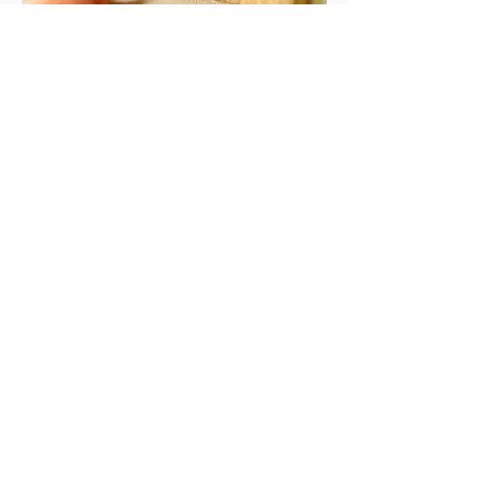
Übernachten Sie im Herzen der Tessiner
Weinberge
Spezielles
PRO
Sind Sie ein Unternehmen
Passionnément' vin ist der ideale Partner
&
für die Organisation Ihrer Veranstaltungen
Veranstaltung
Sie organisieren
a
?