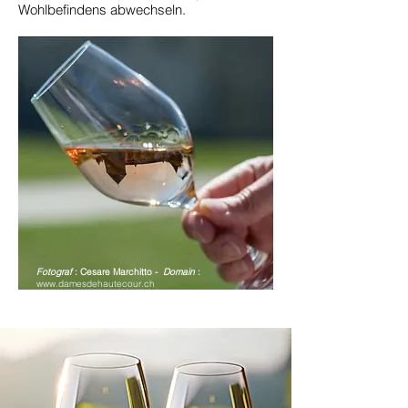
Wohlbefindens abwechseln.
Fotograf
: Cesare Marchitto -
Domain
:
www.damesdehautecour.ch