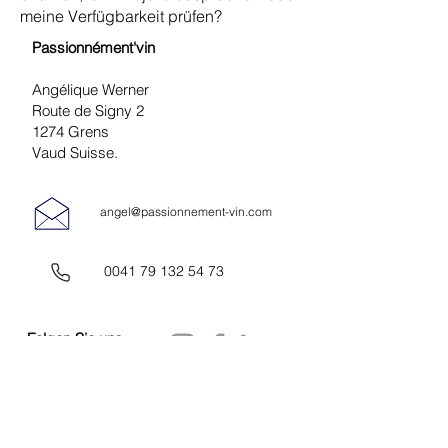
meine Verfügbarkeit prüfen?
Passionnément'vin
Angélique Werner
Route de Signy 2
1274 Grens
Vaud Suisse.
angel@passionnement-vin.com
0041 79 132 54 73
Folgen Sie uns
auf:
Um gelegentlich Neuigkeiten von uns zu erhalten: